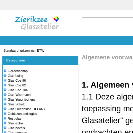
Standaard, prijzen incl. BTW
Algemene voorwa
Categorieën
Gereedschap
Glasfusing
Glas Coe 96
1. Algemeen
Glas Coe 82
Glas Coe 104
1.1 Deze alge
Glas Wissmach
Glas Youghiogheny
Glas Schott
toepassing me
Glas Oceanside TIFFANY
Geblazen antiekglas
Glasatelier” 
Rest glas
Glas extra
Glas bevels
opdrachten en/
Glas nuggets