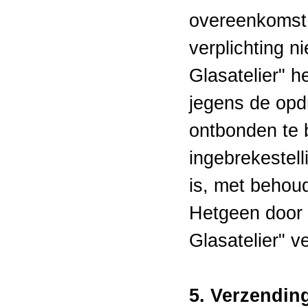
overeenkomst 
verplichting ni
Glasatelier" h
jegens de opdr
ontbonden te 
ingebrekestell
is, met behou
Hetgeen door 
Glasatelier" v
5. Verzendin