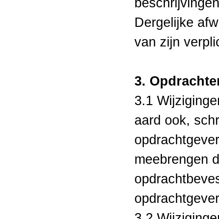
beschrijvinge
Dergelijke afw
van zijn verpl
3. Opdrachte
3.1 Wijziginge
aard ook, schr
opdrachtgever
meebrengen da
opdrachtbeves
opdrachtgever 
3.2 Wijziginge