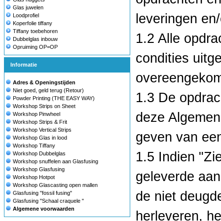
Glas juwelen
leveringen en/
Loodprofiel
Koperfolie tiffany
Tiffany toebehoren
1.2 Alle opdr
Dubbelglas inbouw
Opruiming OP=OP
condities uitg
Informatie
overeengeko
Adres & Openingstijden
Niet goed, geld terug (Retour)
1.3 De opdrac
Powder Printing (THE EASY WAY)
Workshop Strips on Sheet
deze Algemene
Workshop Pinwheel
Workshop Strips & Frit
Workshop Vertical Strips
geven van een
Workshop Glas in lood
Workshop Tiffany
1.5 Indien "Zi
Workshop Dubbelglas
Workshop snuffelen aan Glasfusing
Workshop Glasfusing
geleverde aang
Workshop Hotpot
Workshop Glascasting open mallen
de niet deugd
Glasfusing "fossil fusing"
Glasfusing "Schaal craquele "
Algemene voorwaarden
herleveren, h