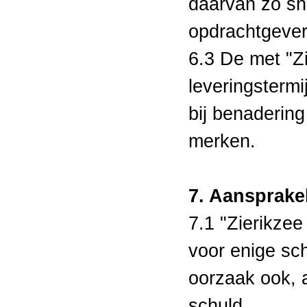
daarvan zo sn
opdrachtgever
6.3 De met "Z
leveringstermi
bij benadering
merken.
7. Aansprakel
7.1 "Zierikzee
voor enige sc
oorzaak ook, 
schuld.