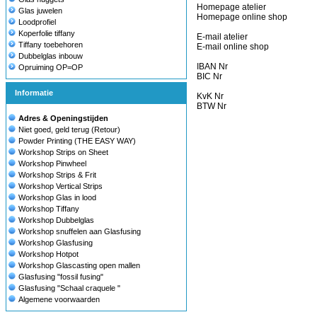
Homepage atelier
Glas juwelen
Homepage online shop
Loodprofiel
Koperfolie tiffany
E-mail atelier
Tiffany toebehoren
E-mail online shop
Dubbelglas inbouw
IBAN Nr
Opruiming OP=OP
BIC Nr
Informatie
KvK Nr
BTW Nr
Adres & Openingstijden
Niet goed, geld terug (Retour)
Powder Printing (THE EASY WAY)
Workshop Strips on Sheet
Workshop Pinwheel
Workshop Strips & Frit
Workshop Vertical Strips
Workshop Glas in lood
Workshop Tiffany
Workshop Dubbelglas
Workshop snuffelen aan Glasfusing
Workshop Glasfusing
Workshop Hotpot
Workshop Glascasting open mallen
Glasfusing "fossil fusing"
Glasfusing "Schaal craquele "
Algemene voorwaarden