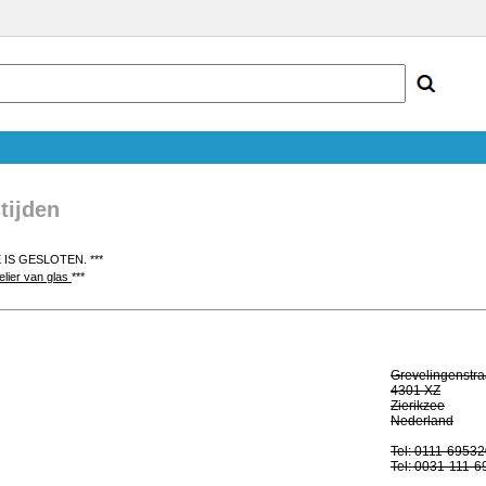
tijden
 IS GESLOTEN. ***
ielier van glas
***
Grevelingenstra
4301 XZ
Zierikzee
Nederland
Tel: 0111-6953
Tel: 0031-111-