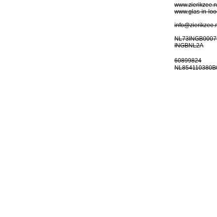
www.zierikzee.n
www.glas-in-loo
info@zierikzee.
NL73INGB0007
INGBNL2A
60899824
NL854110380B