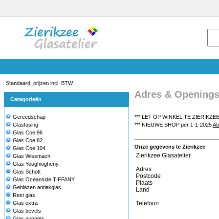
Standaard, prijzen incl. BTW
Adres & Openings
Categorieën
Gereedschap
*** LET OP WINKEL TE ZIERIKZEE
Glasfusing
*** NIEUWE SHOP per 1-1-2025
At
Glas Coe 96
Glas Coe 82
Onze gegevens te Zierikzee
Glas Coe 104
Zierikzee Glasatelier
Glas Wissmach
Glas Youghiogheny
Adres
Glas Schott
Postcode
Glas Oceanside TIFFANY
Plaats
Geblazen antiekglas
Land
Rest glas
Glas extra
Telefoon
Glas bevels
Glas nuggets