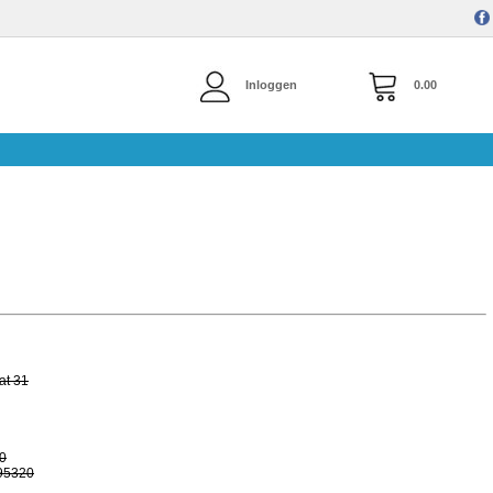
Inloggen
0.00
at 31
20
695320