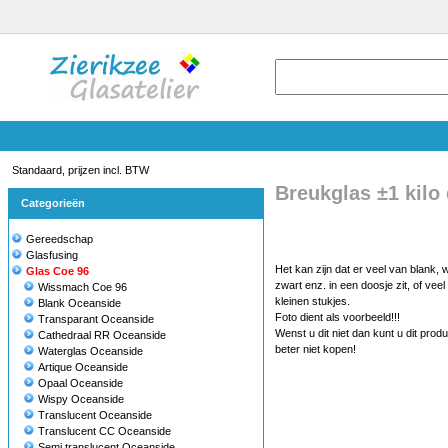
Standaard, prijzen incl. BTW
Breukglas ±1 kilo
Categorieën
Gereedschap
Glasfusing
Het kan zijn dat er veel van blank, w
Glas Coe 96
zwart enz. in een doosje zit, of veel
Wissmach Coe 96
kleinen stukjes.
Blank Oceanside
Foto dient als voorbeeld!!!
Transparant Oceanside
Wenst u dit niet dan kunt u dit produ
Cathedraal RR Oceanside
beter niet kopen!
Waterglas Oceanside
Artique Oceanside
Opaal Oceanside
Wispy Oceanside
Translucent Oceanside
Translucent CC Oceanside
Semi translucent Oceanside