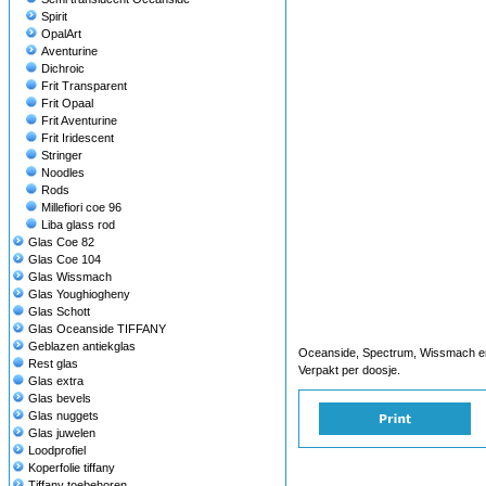
Spirit
OpalArt
Aventurine
Dichroic
Frit Transparent
Frit Opaal
Frit Aventurine
Frit Iridescent
Stringer
Noodles
Rods
Millefiori coe 96
Liba glass rod
Glas Coe 82
Glas Coe 104
Glas Wissmach
Glas Youghiogheny
Glas Schott
Glas Oceanside TIFFANY
Geblazen antiekglas
Oceanside, Spectrum, Wissmach e
Rest glas
Verpakt per doosje.
Glas extra
Glas bevels
Glas nuggets
Glas juwelen
Loodprofiel
Koperfolie tiffany
Tiffany toebehoren