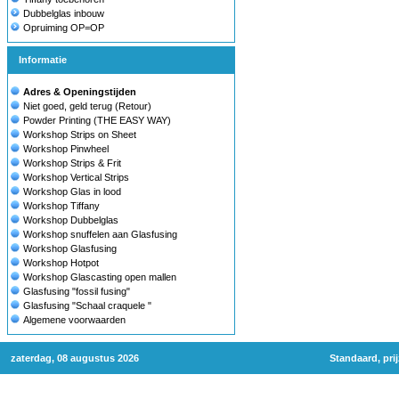
Dubbelglas inbouw
Opruiming OP=OP
Informatie
Adres & Openingstijden
Niet goed, geld terug (Retour)
Powder Printing (THE EASY WAY)
Workshop Strips on Sheet
Workshop Pinwheel
Workshop Strips & Frit
Workshop Vertical Strips
Workshop Glas in lood
Workshop Tiffany
Workshop Dubbelglas
Workshop snuffelen aan Glasfusing
Workshop Glasfusing
Workshop Hotpot
Workshop Glascasting open mallen
Glasfusing "fossil fusing"
Glasfusing "Schaal craquele "
Algemene voorwaarden
zaterdag, 08 augustus 2026
Standaard, pri