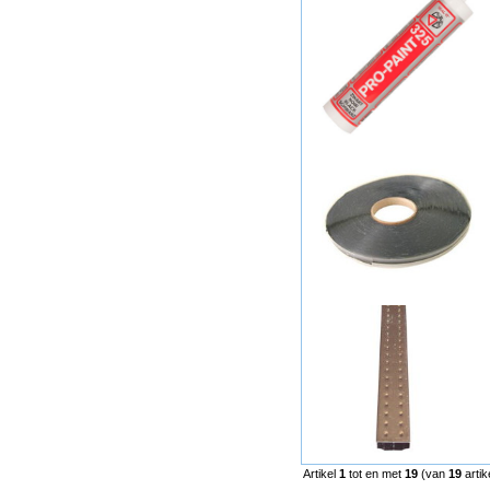
Artikel
1
tot en met
19
(van
19
artik