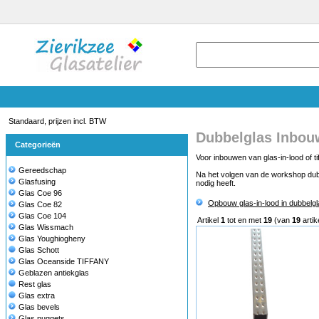
Standaard, prijzen incl. BTW
Dubbelglas Inbou
Categorieën
Voor inbouwen van glas-in-lood of t
Gereedschap
Na het volgen van de workshop dubbe
Glasfusing
nodig heeft.
Glas Coe 96
Opbouw glas-in-lood in dubbelgl
Glas Coe 82
Glas Coe 104
Artikel
1
tot en met
19
(van
19
artik
Glas Wissmach
Glas Youghiogheny
Glas Schott
Glas Oceanside TIFFANY
Geblazen antiekglas
Rest glas
Glas extra
Glas bevels
Glas nuggets