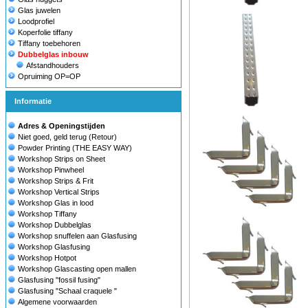
Glas juwelen
Loodprofiel
Koperfolie tiffany
Tiffany toebehoren
Dubbelglas inbouw
Afstandhouders
Opruiming OP=OP
Informatie
Adres & Openingstijden
Niet goed, geld terug (Retour)
Powder Printing (THE EASY WAY)
Workshop Strips on Sheet
Workshop Pinwheel
Workshop Strips & Frit
Workshop Vertical Strips
Workshop Glas in lood
Workshop Tiffany
Workshop Dubbelglas
Workshop snuffelen aan Glasfusing
Workshop Glasfusing
Workshop Hotpot
Workshop Glascasting open mallen
Glasfusing "fossil fusing"
Glasfusing "Schaal craquele "
Algemene voorwaarden