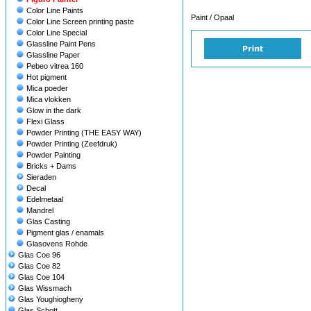
Color Line Paints
Paint / Opaal
Color Line Screen printing paste
Color Line Special
Glassline Paint Pens
Glassline Paper
Pebeo vitrea 160
Hot pigment
Mica poeder
Mica vlokken
Glow in the dark
Flexi Glass
Powder Printing (THE EASY WAY)
Powder Printing (Zeefdruk)
Powder Painting
Bricks + Dams
Sieraden
Decal
Edelmetaal
Mandrel
Glas Casting
Pigment glas / enamals
Glasovens Rohde
Glas Coe 96
Glas Coe 82
Glas Coe 104
Glas Wissmach
Glas Youghiogheny
Glas Schott