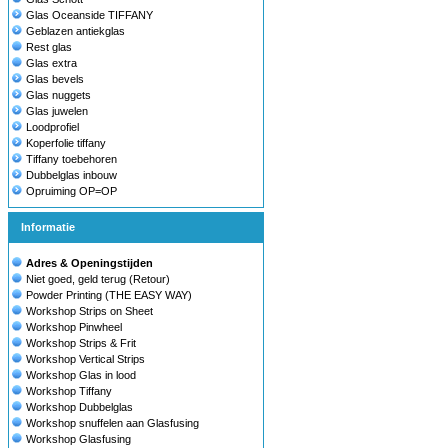
Glas Oceanside TIFFANY
Geblazen antiekglas
Rest glas
Glas extra
Glas bevels
Glas nuggets
Glas juwelen
Loodprofiel
Koperfolie tiffany
Tiffany toebehoren
Dubbelglas inbouw
Opruiming OP=OP
Informatie
Adres & Openingstijden
Niet goed, geld terug (Retour)
Powder Printing (THE EASY WAY)
Workshop Strips on Sheet
Workshop Pinwheel
Workshop Strips & Frit
Workshop Vertical Strips
Workshop Glas in lood
Workshop Tiffany
Workshop Dubbelglas
Workshop snuffelen aan Glasfusing
Workshop Glasfusing