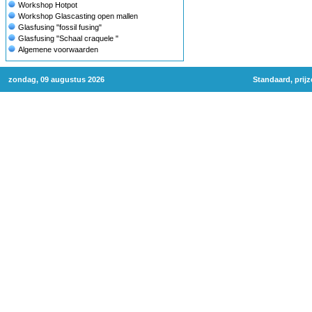
Workshop Hotpot
Workshop Glascasting open mallen
Glasfusing "fossil fusing"
Glasfusing "Schaal craquele "
Algemene voorwaarden
zondag, 09 augustus 2026
Standaard, prij