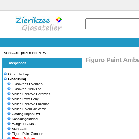
Standaard, prijzen incl. BTW
Figuro Paint Amb
Categorieën
Gereedschap
Glasfusing
Glasovens Evenheat
Glasoven Zierikzee
Mallen Creative Ceramics
Mallen Patty Gray
Mallen Creative Paradise
Mallen Colour de Verre
Casting ringen RVS
Scheidingsmiddel
HangYourGlass
Standaard
Figuro Paint Contour
Figuro Painter