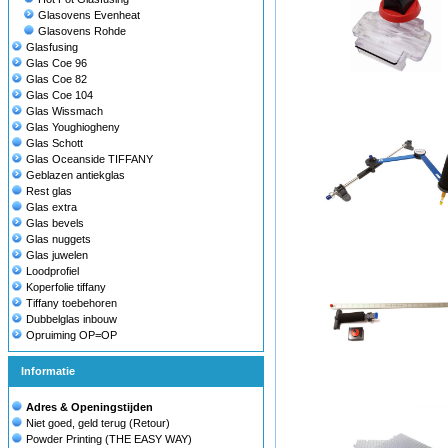
Glasovens Evenheat
Glasovens Rohde
Glasfusing
Glas Coe 96
Glas Coe 82
Glas Coe 104
Glas Wissmach
Glas Youghiogheny
Glas Schott
Glas Oceanside TIFFANY
Geblazen antiekglas
Rest glas
Glas extra
Glas bevels
Glas nuggets
Glas juwelen
Loodprofiel
Koperfolie tiffany
Tiffany toebehoren
Dubbelglas inbouw
Opruiming OP=OP
Informatie
Adres & Openingstijden
Niet goed, geld terug (Retour)
Powder Printing (THE EASY WAY)