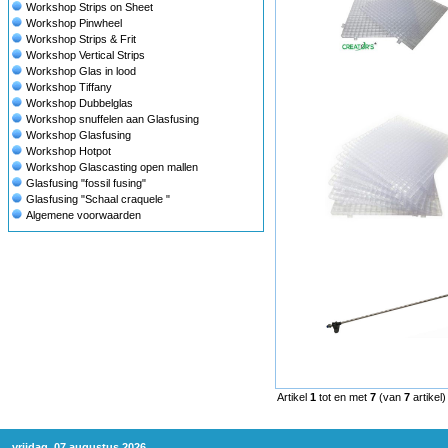
Workshop Strips on Sheet
Workshop Pinwheel
Workshop Strips & Frit
Workshop Vertical Strips
Workshop Glas in lood
Workshop Tiffany
Workshop Dubbelglas
Workshop snuffelen aan Glasfusing
Workshop Glasfusing
Workshop Hotpot
Workshop Glascasting open mallen
Glasfusing "fossil fusing"
Glasfusing "Schaal craquele "
Algemene voorwaarden
Artikel
1
tot en met
7
(van
7
artikel)
vrijdag, 07 augustus 2026