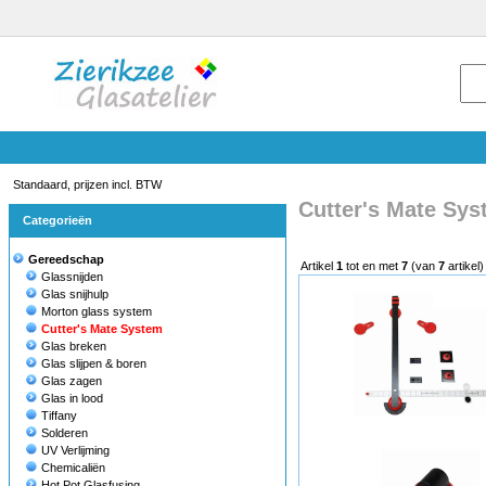
Standaard, prijzen incl. BTW
Cutter's Mate Sy
Categorieën
Gereedschap
Artikel
1
tot en met
7
(van
7
artikel)
Glassnijden
Glas snijhulp
Morton glass system
Cutter's Mate System
Glas breken
Glas slijpen & boren
Glas zagen
Glas in lood
Tiffany
Solderen
UV Verlijming
Chemicaliën
Hot Pot Glasfusing