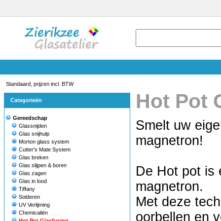
Standaard, prijzen incl. BTW
Hot Pot 
Categorieën
Gereedschap
Smelt uw eige
Glassnijden
Glas snijhulp
magnetron!
Morton glass system
Cutter's Mate System
Glas breken
Glas slijpen & boren
De Hot pot is 
Glas zagen
Glas in lood
magnetron.
Tiffany
Solderen
Met deze techn
UV Verlijming
Chemicaliën
oorbellen en 
Hot Pot Glasfusing