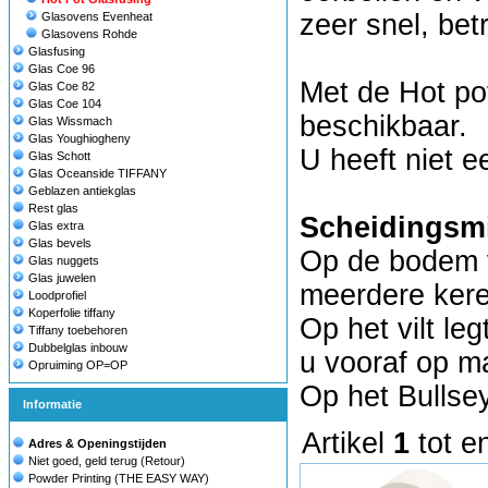
zeer snel, be
Glasovens Evenheat
Glasovens Rohde
Glasfusing
Glas Coe 96
Met de Hot pot
Glas Coe 82
Glas Coe 104
beschikbaar.
Glas Wissmach
Glas Youghiogheny
U heeft niet e
Glas Schott
Glas Oceanside TIFFANY
Geblazen antiekglas
Rest glas
Scheidingsm
Glas extra
Glas bevels
Op de bodem va
Glas nuggets
Glas juwelen
meerdere kere
Loodprofiel
Koperfolie tiffany
Op het vilt leg
Tiffany toebehoren
Dubbelglas inbouw
u vooraf op m
Opruiming OP=OP
Op het Bullsey
Informatie
Artikel
1
tot e
Adres & Openingstijden
Niet goed, geld terug (Retour)
Powder Printing (THE EASY WAY)