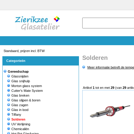
Standaard, prijzen incl. BTW
Solderen
Categorieën
Meer informatie betreft de temp
Gereedschap
Glassnijden
Glas snijhulp
Morton glass system
Artikel
1
tot en met
29
(van
29
artik
Cutter's Mate System
Glas breken
Glas slijpen & boren
Glas zagen
Glas in lood
Tiffany
Solderen
UV Verlijming
Chemicaliën
Hot Pot Glasfusing