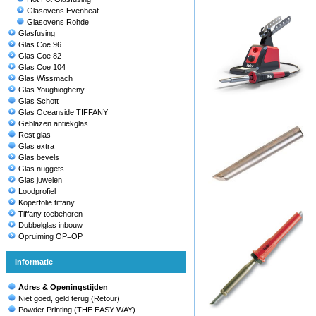
Glasovens Evenheat
Glasovens Rohde
Glasfusing
Glas Coe 96
Glas Coe 82
Glas Coe 104
Glas Wissmach
Glas Youghiogheny
Glas Schott
Glas Oceanside TIFFANY
Geblazen antiekglas
Rest glas
Glas extra
Glas bevels
Glas nuggets
Glas juwelen
Loodprofiel
Koperfolie tiffany
Tiffany toebehoren
Dubbelglas inbouw
Opruiming OP=OP
Informatie
Adres & Openingstijden
Niet goed, geld terug (Retour)
Powder Printing (THE EASY WAY)