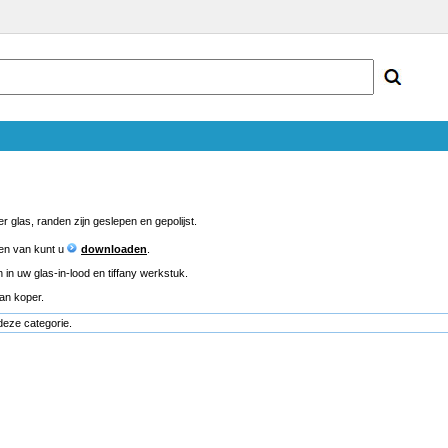
 glas, randen zijn geslepen en gepolijst.
en van kunt u
downloaden
.
in uw glas-in-lood en tiffany werkstuk.
van koper.
deze categorie.