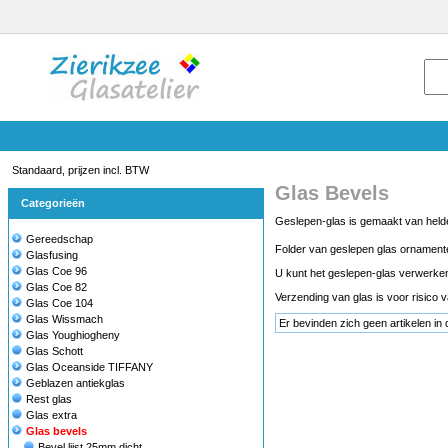
Standaard, prijzen incl. BTW
Glas Bevels
Categorieën
Geslepen-glas is gemaakt van helder
Gereedschap
Folder van geslepen glas ornament
Glasfusing
Glas Coe 96
U kunt het geslepen-glas verwerken 
Glas Coe 82
Verzending van glas is voor risico 
Glas Coe 104
Glas Wissmach
Er bevinden zich geen artikelen in 
Glas Youghiogheny
Glas Schott
Glas Oceanside TIFFANY
Geblazen antiekglas
Rest glas
Glas extra
Glas bevels
Bevel lijst 25mm dicht