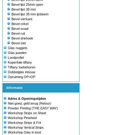
Bevel lijst 25mm open
Bevel lijst 38 mm
Bevel lijst 38 mm ijsbloem
Bevel vierkant
Bevel cirkel
Bevel ovaal
Bevel ruit
Bevel driehoek
Bevel ster
Glas nuggets
Glas juwelen
Loodprofiel
Koperfolie tiffany
Tiffany toebehoren
Dubbelglas inbouw
Opruiming OP=OP
Informatie
Adres & Openingstijden
Niet goed, geld terug (Retour)
Powder Printing (THE EASY WAY)
Workshop Strips on Sheet
Workshop Pinwheel
Workshop Strips & Frit
Workshop Vertical Strips
Workshop Glas in lood