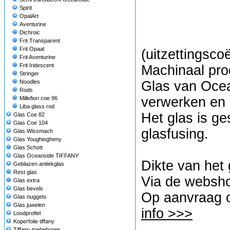
Spirit
OpalArt
Aventurine
Dichroic
Frit Transparent
Frit Opaal
(uitzettingscoë
Frit Aventurine
Frit Iridescent
Machinaal pro
Stringer
Noodles
Glas van Ocean
Rods
verwerken en i
Millefiori coe 96
Liba glass rod
Het glas is ges
Glas Coe 82
Glas Coe 104
glasfusing.
Glas Wissmach
Glas Youghiogheny
Glas Schott
Glas Oceanside TIFFANY
Dikte van het
Geblazen antiekglas
Rest glas
Via de websho
Glas extra
Glas bevels
Op aanvraag o
Glas nuggets
Glas juwelen
info >>>
Loodprofiel
Koperfolie tiffany
Tiffany toebehoren