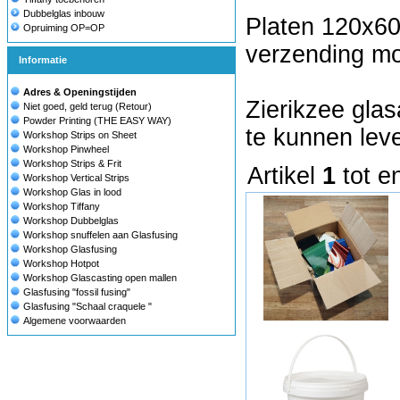
Dubbelglas inbouw
Platen 120x60 
Opruiming OP=OP
verzending mog
Informatie
Adres & Openingstijden
Zierikzee glas
Niet goed, geld terug (Retour)
Powder Printing (THE EASY WAY)
te kunnen lev
Workshop Strips on Sheet
Workshop Pinwheel
Workshop Strips & Frit
Artikel
1
tot e
Workshop Vertical Strips
Workshop Glas in lood
Workshop Tiffany
Workshop Dubbelglas
Workshop snuffelen aan Glasfusing
Workshop Glasfusing
Workshop Hotpot
Workshop Glascasting open mallen
Glasfusing "fossil fusing"
Glasfusing "Schaal craquele "
Algemene voorwaarden