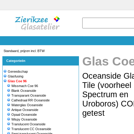
Standaard, prijzen incl. BTW
Glas Coe
Categorieën
Gereedschap
Oceanside Gl
Glasfusing
Glas Coe 96
Tile (voorheel
Wissmach Coe 96
Blank Oceanside
Spectrum en
Transparant Oceanside
Cathedraal RR Oceanside
Uroboros) CO
Waterglas Oceanside
Artique Oceanside
getest
Opaal Oceanside
Wispy Oceanside
Translucent Oceanside
Translucent CC Oceanside
Semi translucent Oceanside