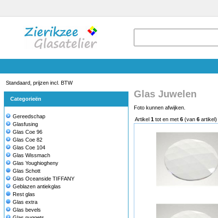
Standaard, prijzen incl. BTW
Glas Juwelen
Categorieën
Foto kunnen afwijken.
Gereedschap
Artikel
1
tot en met
6
(van
6
artikel)
Glasfusing
Glas Coe 96
Glas Coe 82
Glas Coe 104
Glas Wissmach
Glas Youghiogheny
Glas Schott
Glas Oceanside TIFFANY
Geblazen antiekglas
Rest glas
Glas extra
Glas bevels
Glas nuggets