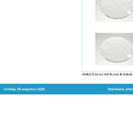
Artikel
1
tot en met
6
(van
6
artikel)
zondag, 09 augustus 2026
Standaard, prij