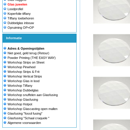
Glas juwelen
Loodprofiel
Koperfolie tiffany
Tiffany toebehoren
Dubbelglas inbouw
Opruiming OP=OP
Informatie
Adres & Openingstijden
Niet goed, geld terug (Retour)
Powder Printing (THE EASY WAY)
Workshop Strips on Sheet
Workshop Pinwheel
Workshop Strips & Frit
Workshop Vertical Strips
Workshop Glas in lood
Workshop Tiffany
Workshop Dubbelglas
Workshop snuffelen aan Glasfusing
Workshop Glasfusing
Workshop Hotpot
Workshop Glascasting open mallen
Glasfusing "fossil fusing"
Glasfusing "Schaal craquele "
Algemene voorwaarden