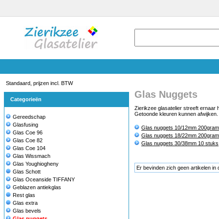
Standaard, prijzen incl. BTW
Glas Nuggets
Categorieën
Zierikzee glasatelier streeft ernaar
Getoonde kleuren kunnen afwijken. /
Gereedschap
Glasfusing
Glas nuggets 10/12mm 200gram
Glas Coe 96
Glas nuggets 18/22mm 200gram
Glas Coe 82
Glas nuggets 30/38mm 10 stuks
Glas Coe 104
Glas Wissmach
Glas Youghiogheny
Er bevinden zich geen artikelen in 
Glas Schott
Glas Oceanside TIFFANY
Geblazen antiekglas
Rest glas
Glas extra
Glas bevels
Glas nuggets