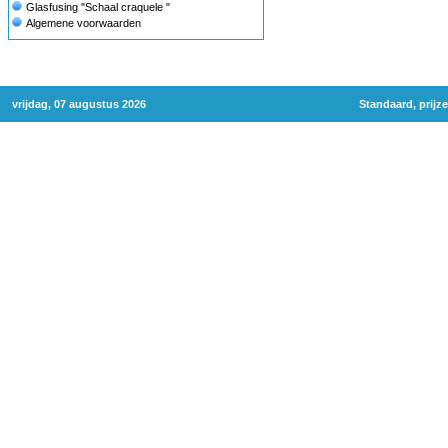
Glasfusing "Schaal craquele "
Algemene voorwaarden
vrijdag, 07 augustus 2026
Standaard, prijz