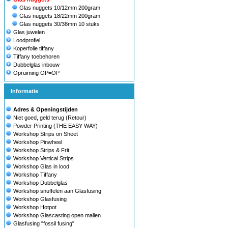
Glas nuggets 10/12mm 200gram
Glas nuggets 18/22mm 200gram
Glas nuggets 30/38mm 10 stuks
Glas juwelen
Loodprofiel
Koperfolie tiffany
Tiffany toebehoren
Dubbelglas inbouw
Opruiming OP=OP
Informatie
Adres & Openingstijden
Niet goed, geld terug (Retour)
Powder Printing (THE EASY WAY)
Workshop Strips on Sheet
Workshop Pinwheel
Workshop Strips & Frit
Workshop Vertical Strips
Workshop Glas in lood
Workshop Tiffany
Workshop Dubbelglas
Workshop snuffelen aan Glasfusing
Workshop Glasfusing
Workshop Hotpot
Workshop Glascasting open mallen
Glasfusing "fossil fusing"