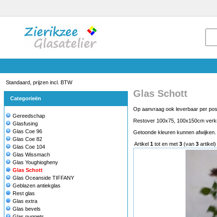
Standaard, prijzen incl. BTW
Glas Schott
Categorieën
Op aanvraag ook leverbaar per po
Gereedschap
Restover 100x75, 100x150cm verkrij
Glasfusing
Glas Coe 96
Getoonde kleuren kunnen afwijken. /
Glas Coe 82
Artikel
1
tot en met
3
(van
3
artikel)
Glas Coe 104
Glas Wissmach
Glas Youghiogheny
Glas Schott
Glas Oceanside TIFFANY
Geblazen antiekglas
Rest glas
Glas extra
Glas bevels
Glas nuggets