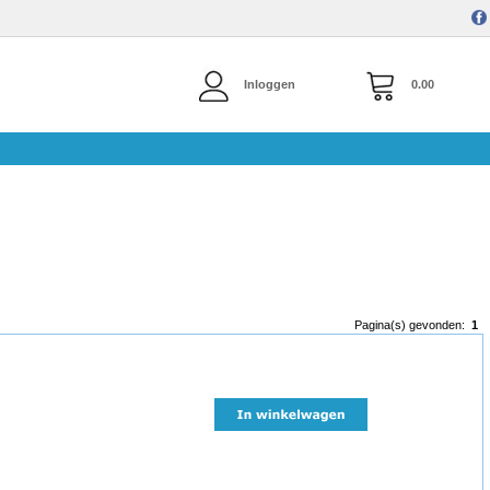
Inloggen
0.00
Pagina(s) gevonden:
1