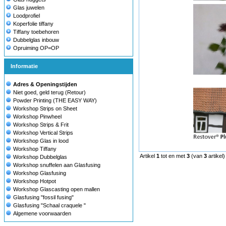
Glas juwelen
Loodprofiel
Koperfolie tiffany
Tiffany toebehoren
Dubbelglas inbouw
Opruiming OP=OP
Informatie
Adres & Openingstijden
Niet goed, geld terug (Retour)
Powder Printing (THE EASY WAY)
Workshop Strips on Sheet
Workshop Pinwheel
Workshop Strips & Frit
Workshop Vertical Strips
Workshop Glas in lood
Workshop Tiffany
Artikel
1
tot en met
3
(van
3
artikel)
Workshop Dubbelglas
Workshop snuffelen aan Glasfusing
Workshop Glasfusing
Workshop Hotpot
Workshop Glascasting open mallen
Glasfusing "fossil fusing"
Glasfusing "Schaal craquele "
Algemene voorwaarden