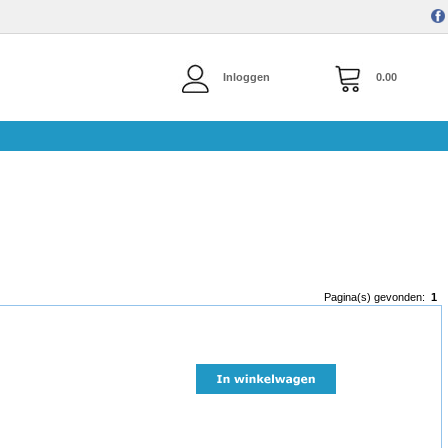
Inloggen
0.00
Pagina(s) gevonden:
1