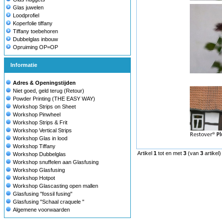
Glas juwelen
Loodprofiel
Koperfolie tiffany
Tiffany toebehoren
Dubbelglas inbouw
Opruiming OP=OP
Informatie
Adres & Openingstijden
Niet goed, geld terug (Retour)
Powder Printing (THE EASY WAY)
Workshop Strips on Sheet
Workshop Pinwheel
Workshop Strips & Frit
Workshop Vertical Strips
Workshop Glas in lood
Workshop Tiffany
Artikel
1
tot en met
3
(van
3
artikel)
Workshop Dubbelglas
Workshop snuffelen aan Glasfusing
Workshop Glasfusing
Workshop Hotpot
Workshop Glascasting open mallen
Glasfusing "fossil fusing"
Glasfusing "Schaal craquele "
Algemene voorwaarden