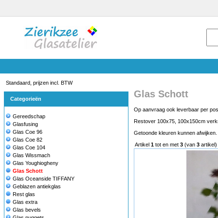
Standaard, prijzen incl. BTW
Glas Schott
Categorieën
Op aanvraag ook leverbaar per po
Gereedschap
Restover 100x75, 100x150cm verkrij
Glasfusing
Glas Coe 96
Getoonde kleuren kunnen afwijken. /
Glas Coe 82
Artikel
1
tot en met
3
(van
3
artikel)
Glas Coe 104
Glas Wissmach
Glas Youghiogheny
Glas Schott
Glas Oceanside TIFFANY
Geblazen antiekglas
Rest glas
Glas extra
Glas bevels
Glas nuggets