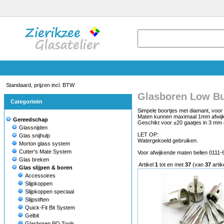
Standaard, prijzen incl. BTW
Glasboren Low B
Categorieën
Simpele boortjes met diamant, voor 
Maten kunnen maximaal 1mm afwij
Gereedschap
Geschikt voor ±20 gaatjes in 3 mm 
Glassnijden
LET OP:
Glas snijhulp
Watergekoeld gebruiken.
Morton glass system
Cutter's Mate System
Voor afwijkende maten bellen 0111
Glas breken
Artikel
1
tot en met
37
(van
37
artik
Glas slijpen & boren
Accessoires
Slijpkoppen
Slijpkoppen speciaal
Slijpstiften
Quick-Fit Bit System
Gelbit
Glasboren PQ Tools