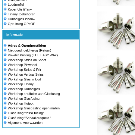
Loodprofiel
Koperfolie tiffany
Tiffany toebehoren
Dubbelglas inbouw
Opruiming OP=OP
Informatie
Adres & Openingstijden
Niet goed, geld terug (Retour)
Powder Printing (THE EASY WAY)
Workshop Strips on Sheet
Workshop Pinwheel
Workshop Strips & Frit
Workshop Vertical Strips
Workshop Glas in lood
Workshop Tiffany
Workshop Dubbelglas
Workshop snuffelen aan Glasfusing
Workshop Glasfusing
Workshop Hotpot
Workshop Glascasting open mallen
Glasfusing "fossil fusing"
Glasfusing "Schaal craquele "
Algemene voorwaarden