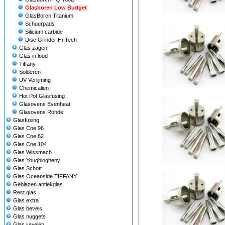
Glasboren Low Budget
GlasBoren Titanium
Schuurpads
Silicium carbide
Disc Grinder Hi-Tech
Glas zagen
Glas in lood
Tiffany
Solderen
UV Verlijming
Chemicaliën
Hot Pot Glasfusing
Glasovens Evenheat
Glasovens Rohde
Glasfusing
Glas Coe 96
Glas Coe 82
Glas Coe 104
Glas Wissmach
Glas Youghiogheny
Glas Schott
Glas Oceanside TIFFANY
Geblazen antiekglas
Rest glas
Glas extra
Glas bevels
Glas nuggets
Glas juwelen