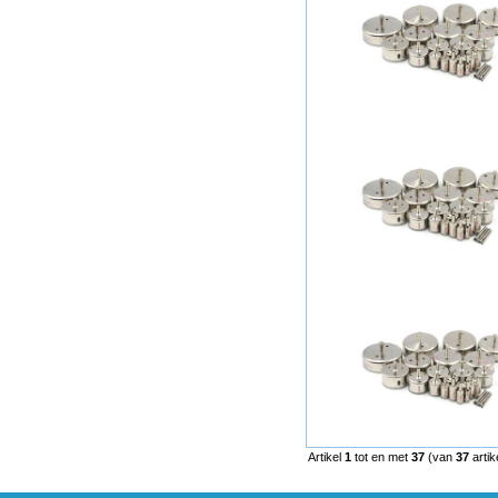
Artikel
1
tot en met
37
(van
37
artik