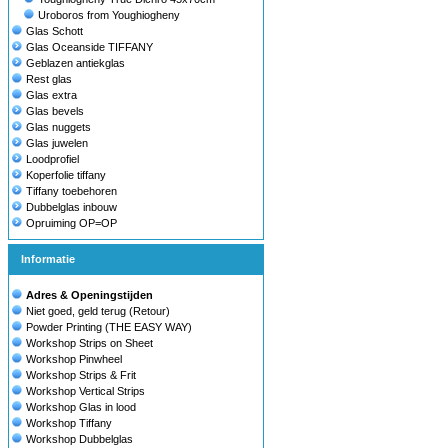
Uroboros from Youghiogheny
Glas Schott
Glas Oceanside TIFFANY
Geblazen antiekglas
Rest glas
Glas extra
Glas bevels
Glas nuggets
Glas juwelen
Loodprofiel
Koperfolie tiffany
Tiffany toebehoren
Dubbelglas inbouw
Opruiming OP=OP
Informatie
Adres & Openingstijden
Niet goed, geld terug (Retour)
Powder Printing (THE EASY WAY)
Workshop Strips on Sheet
Workshop Pinwheel
Workshop Strips & Frit
Workshop Vertical Strips
Workshop Glas in lood
Workshop Tiffany
Workshop Dubbelglas