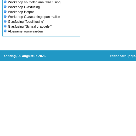
Workshop snuffelen aan Glasfusing
Workshop Glasfusing
Workshop Hotpot
Workshop Glascasting open mallen
Glasfusing "fossil fusing"
Glasfusing "Schaal craquele "
Algemene voorwaarden
zondag, 09 augustus 2026
Standaard, prij