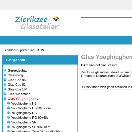
Standaard, prijzen incl. BTW
Glas Youghioghe
Categorieën
Dikte van het glas ±3 mm.
Gereedschap
Zierikzee glasatelier streeft ernaar
Glasfusing
Getoonde kleuren kunnen afwijken. /
Glas Coe 96
Glas Coe 82
Er bevinden zich geen artikelen in 
Glas Coe 104
Glas Wissmach
Glas Youghiogheny
Youghiogheny HS
Youghiogheny HS 90x60cm
Youghiogheny RG
Youghiogheny RG 90x60cm
Youghiogheny SP
Youghiogheny SP 90x60cm
Youghiogheny True Dichro 45x70cm