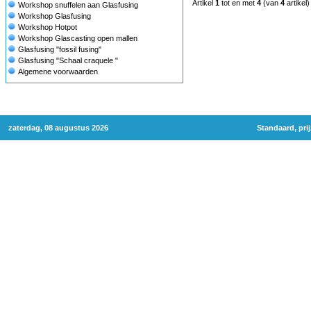
Artikel
1
tot en met
4
(van
4
artikel)
Workshop snuffelen aan Glasfusing
Workshop Glasfusing
Workshop Hotpot
Workshop Glascasting open mallen
Glasfusing "fossil fusing"
Glasfusing "Schaal craquele "
Algemene voorwaarden
zaterdag, 08 augustus 2026
Standaard, pri