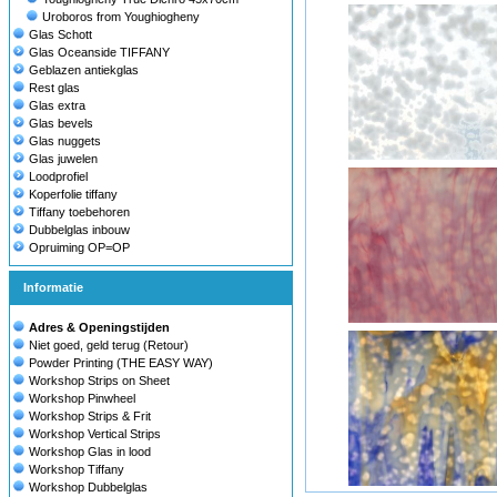
Uroboros from Youghiogheny
Glas Schott
Glas Oceanside TIFFANY
Geblazen antiekglas
Rest glas
Glas extra
Glas bevels
Glas nuggets
Glas juwelen
Loodprofiel
Koperfolie tiffany
Tiffany toebehoren
Dubbelglas inbouw
Opruiming OP=OP
Informatie
Adres & Openingstijden
Niet goed, geld terug (Retour)
Powder Printing (THE EASY WAY)
Workshop Strips on Sheet
Workshop Pinwheel
Workshop Strips & Frit
Workshop Vertical Strips
Workshop Glas in lood
Workshop Tiffany
Workshop Dubbelglas