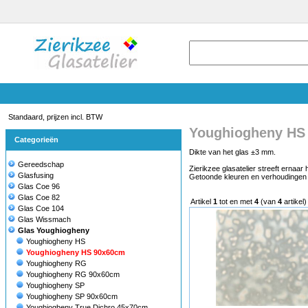
Standaard, prijzen incl. BTW
Youghiogheny HS
Categorieën
Dikte van het glas ±3 mm.
Gereedschap
Zierikzee glasatelier streeft ernaar
Glasfusing
Getoonde kleuren en verhoudingen k
Glas Coe 96
Glas Coe 82
Artikel
1
tot en met
4
(van
4
artikel)
Glas Coe 104
Glas Wissmach
Glas Youghiogheny
Youghiogheny HS
Youghiogheny HS 90x60cm
Youghiogheny RG
Youghiogheny RG 90x60cm
Youghiogheny SP
Youghiogheny SP 90x60cm
Youghiogheny True Dichro 45x70cm