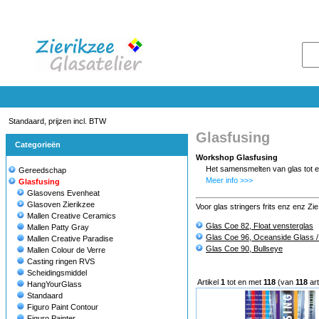
Standaard, prijzen incl. BTW
Glasfusing
Categorieën
Workshop Glasfusing
Het samensmelten van glas tot e
Gereedschap
Meer info >>>
Glasfusing
Glasovens Evenheat
Glasoven Zierikzee
Voor glas stringers frits enz enz Zie
Mallen Creative Ceramics
Glas Coe 82, Float vensterglas
Mallen Patty Gray
Glas Coe 96, Oceanside Glass 
Mallen Creative Paradise
Glas Coe 90, Bullseye
Mallen Colour de Verre
Casting ringen RVS
Scheidingsmiddel
Artikel
1
tot en met
118
(van
118
art
HangYourGlass
Standaard
Figuro Paint Contour
Figuro Painter