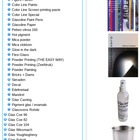
Color Line Paints
Color Line Screen printing paste
Color Line Special
Glassline Paint Pens
Glassline Paper
Pebeo vitrea 160
Hot pigment
Mica poeder
Mica vlokken
Glow in the dark
Flexi Glass
Powder Printing (THE EASY WAY)
Powder Printing (Zeefdruk)
Powder Painting
Bricks + Dams
Sieraden
Decal
Edelmetaal
Mandrel
Glas Casting
Pigment glas / enamals
Glasovens Rohde
Glas Coe 96
Glas Coe 82
Glas Coe 104
Glas Wissmach
Glas Youghiogheny
Glas Schott