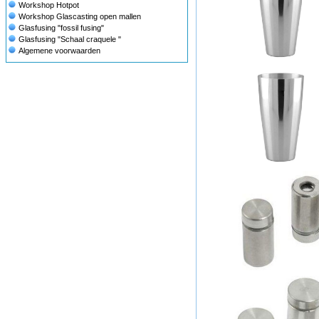
Workshop Hotpot
Workshop Glascasting open mallen
Glasfusing "fossil fusing"
Glasfusing "Schaal craquele "
Algemene voorwaarden