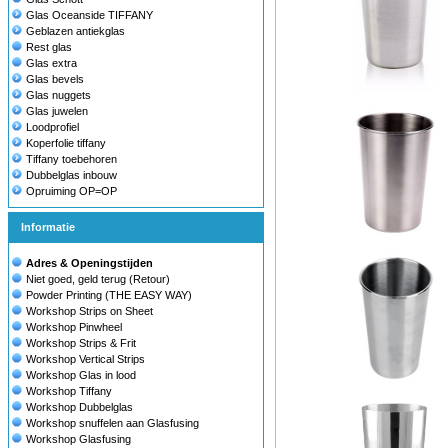
Glas Oceanside TIFFANY
Geblazen antiekglas
Rest glas
Glas extra
Glas bevels
Glas nuggets
Glas juwelen
Loodprofiel
Koperfolie tiffany
Tiffany toebehoren
Dubbelglas inbouw
Opruiming OP=OP
Informatie
Adres & Openingstijden
Niet goed, geld terug (Retour)
Powder Printing (THE EASY WAY)
Workshop Strips on Sheet
Workshop Pinwheel
Workshop Strips & Frit
Workshop Vertical Strips
Workshop Glas in lood
Workshop Tiffany
Workshop Dubbelglas
Workshop snuffelen aan Glasfusing
Workshop Glasfusing