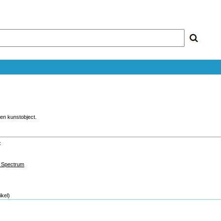
en kunstobject.
:
/ Spectrum
ikel)