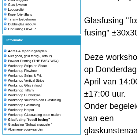
Glas juwelen
Loodprofiel
Koperfolie tiffany
Glasfusing "fo
Tiffany toebehoren
Dubbelglas inbouw
Opruiming OP=OP
fusing" ±30x
Informatie
Adres & Openingstijden
Deze worksho
Niet goed, geld terug (Retour)
Powder Printing (THE EASY WAY)
Workshop Strips on Sheet
op Donderdag
Workshop Pinwheel
Workshop Strips & Frit
April van 14:0
Workshop Vertical Strips
Workshop Glas in lood
Workshop Tiffany
±17:00 uur.
Workshop Dubbelglas
Workshop snuffelen aan Glasfusing
Onder begelei
Workshop Glasfusing
Workshop Hotpot
Workshop Glascasting open mallen
van een
Glasfusing "fossil fusing"
Glasfusing "Schaal craquele "
glaskunstenaa
Algemene voorwaarden