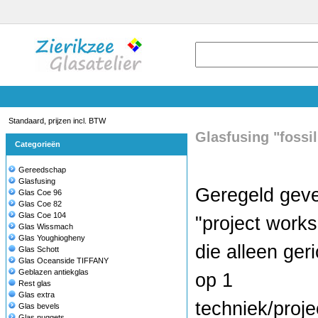
Standaard, prijzen incl. BTW
Glasfusing "fossil
Categorieën
Gereedschap
Glasfusing
Geregeld geve
Glas Coe 96
Glas Coe 82
Glas Coe 104
"project work
Glas Wissmach
Glas Youghiogheny
die alleen geri
Glas Schott
Glas Oceanside TIFFANY
Geblazen antiekglas
op 1
Rest glas
Glas extra
techniek/proje
Glas bevels
Glas nuggets