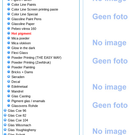
Color Line Paints
Color Line Screen printing paste
Color Line Special
Glassline Paint Pens
Glassline Paper
Pebeo vitrea 160
Hot pigment
Mica poeder
Mica vlokken
Glow in the dark
Flexi Glass
Powder Printing (THE EASY WAY)
Powder Printing (Zeefdruk)
Powder Painting
Bricks + Dams
Sieraden
Decal
Edelmetaal
Mandrel
Glas Casting
Pigment glas / enamals
Glasovens Rohde
Glas Coe 96
Glas Coe 82
Glas Coe 104
Glas Wissmach
Glas Youghiogheny
Glas Schott