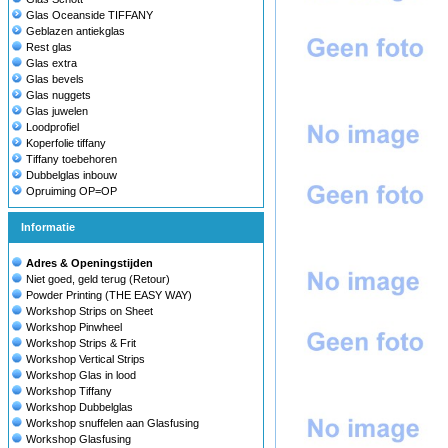
Glas Oceanside TIFFANY
Geblazen antiekglas
Rest glas
Glas extra
Glas bevels
Glas nuggets
Glas juwelen
Loodprofiel
Koperfolie tiffany
Tiffany toebehoren
Dubbelglas inbouw
Opruiming OP=OP
Informatie
Adres & Openingstijden
Niet goed, geld terug (Retour)
Powder Printing (THE EASY WAY)
Workshop Strips on Sheet
Workshop Pinwheel
Workshop Strips & Frit
Workshop Vertical Strips
Workshop Glas in lood
Workshop Tiffany
Workshop Dubbelglas
Workshop snuffelen aan Glasfusing
Workshop Glasfusing