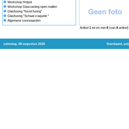
Workshop Hotpot
Workshop Glascasting open mallen
Glasfusing "fossil fusing"
Glasfusing "Schaal craquele "
Algemene voorwaarden
Artikel
1
tot en met
8
(van
8
artikel)
zaterdag, 08 augustus 2026
Standaard, pri