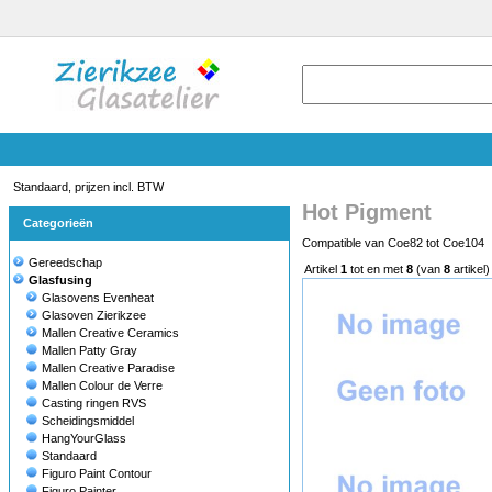
Standaard, prijzen incl. BTW
Hot Pigment
Categorieën
Compatible van Coe82 tot Coe104
Gereedschap
Artikel
1
tot en met
8
(van
8
artikel)
Glasfusing
Glasovens Evenheat
Glasoven Zierikzee
Mallen Creative Ceramics
Mallen Patty Gray
Mallen Creative Paradise
Mallen Colour de Verre
Casting ringen RVS
Scheidingsmiddel
HangYourGlass
Standaard
Figuro Paint Contour
Figuro Painter