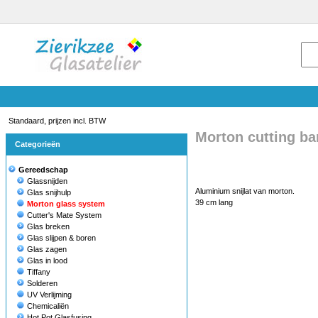
Standaard, prijzen incl. BTW
Morton cutting b
Categorieën
Gereedschap
Glassnijden
Aluminium snijlat van morton.
Glas snijhulp
39 cm lang
Morton glass system
Cutter's Mate System
Glas breken
Glas slijpen & boren
Glas zagen
Glas in lood
Tiffany
Solderen
UV Verlijming
Chemicaliën
Hot Pot Glasfusing