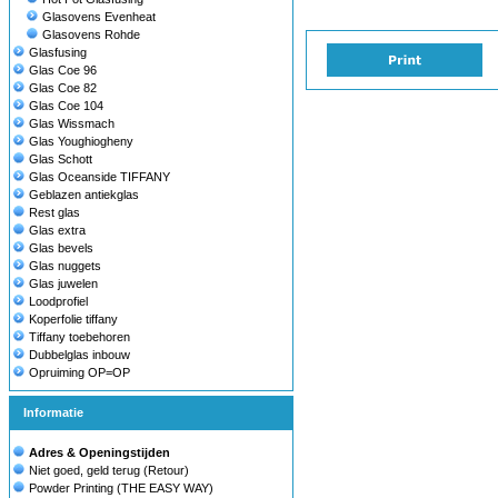
Glasovens Evenheat
Glasovens Rohde
Glasfusing
Glas Coe 96
Glas Coe 82
Glas Coe 104
Glas Wissmach
Glas Youghiogheny
Glas Schott
Glas Oceanside TIFFANY
Geblazen antiekglas
Rest glas
Glas extra
Glas bevels
Glas nuggets
Glas juwelen
Loodprofiel
Koperfolie tiffany
Tiffany toebehoren
Dubbelglas inbouw
Opruiming OP=OP
Informatie
Adres & Openingstijden
Niet goed, geld terug (Retour)
Powder Printing (THE EASY WAY)