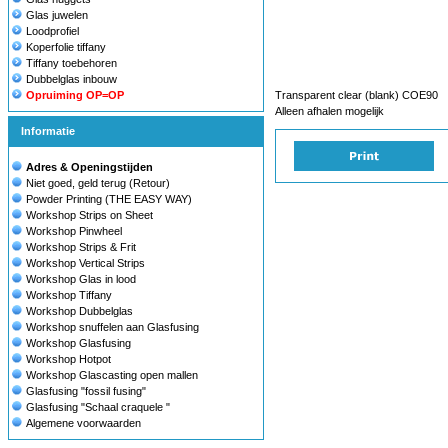
Glas juwelen
Loodprofiel
Koperfolie tiffany
Tiffany toebehoren
Dubbelglas inbouw
Opruiming OP=OP
Transparent clear (blank) COE90
Alleen afhalen mogelijk
Informatie
Adres & Openingstijden
Niet goed, geld terug (Retour)
Powder Printing (THE EASY WAY)
Workshop Strips on Sheet
Workshop Pinwheel
Workshop Strips & Frit
Workshop Vertical Strips
Workshop Glas in lood
Workshop Tiffany
Workshop Dubbelglas
Workshop snuffelen aan Glasfusing
Workshop Glasfusing
Workshop Hotpot
Workshop Glascasting open mallen
Glasfusing "fossil fusing"
Glasfusing "Schaal craquele "
Algemene voorwaarden