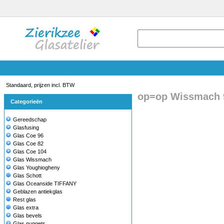
Standaard, prijzen incl. BTW
op=op Wissmach 
Categorieën
Gereedschap
Glasfusing
Glas Coe 96
Glas Coe 82
Glas Coe 104
Glas Wissmach
Glas Youghiogheny
Glas Schott
Glas Oceanside TIFFANY
Geblazen antiekglas
Rest glas
Glas extra
Glas bevels
Glas nuggets