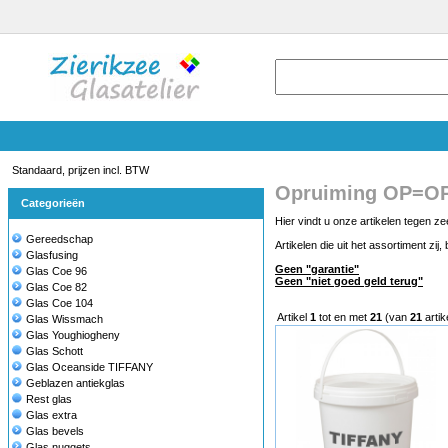
Standaard, prijzen incl. BTW
Opruiming OP=O
Categorieën
Hier vindt u onze artikelen tegen ze
Gereedschap
Artikelen die uit het assortiment zi
Glasfusing
Geen "garantie"
Glas Coe 96
Geen "niet goed geld terug"
Glas Coe 82
Glas Coe 104
Artikel
1
tot en met
21
(van
21
artik
Glas Wissmach
Glas Youghiogheny
Glas Schott
Glas Oceanside TIFFANY
Geblazen antiekglas
Rest glas
Glas extra
Glas bevels
Glas nuggets