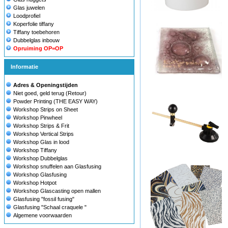
Glas juwelen
Loodprofiel
Koperfolie tiffany
Tiffany toebehoren
Dubbelglas inbouw
Opruiming OP=OP
Informatie
Adres & Openingstijden
Niet goed, geld terug (Retour)
Powder Printing (THE EASY WAY)
Workshop Strips on Sheet
Workshop Pinwheel
Workshop Strips & Frit
Workshop Vertical Strips
Workshop Glas in lood
Workshop Tiffany
Workshop Dubbelglas
Workshop snuffelen aan Glasfusing
Workshop Glasfusing
Workshop Hotpot
Workshop Glascasting open mallen
Glasfusing "fossil fusing"
Glasfusing "Schaal craquele "
Algemene voorwaarden