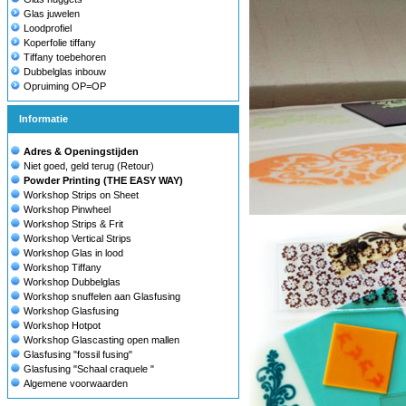
Glas juwelen
Loodprofiel
Koperfolie tiffany
Tiffany toebehoren
Dubbelglas inbouw
Opruiming OP=OP
Informatie
Adres & Openingstijden
Niet goed, geld terug (Retour)
Powder Printing (THE EASY WAY)
Workshop Strips on Sheet
Workshop Pinwheel
Workshop Strips & Frit
Workshop Vertical Strips
Workshop Glas in lood
Workshop Tiffany
Workshop Dubbelglas
Workshop snuffelen aan Glasfusing
Workshop Glasfusing
Workshop Hotpot
Workshop Glascasting open mallen
Glasfusing "fossil fusing"
Glasfusing "Schaal craquele "
Algemene voorwaarden