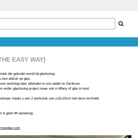
(THE EASY WAY)
iek die gebruikt wordt bij glasfusing.
 een afdruk op glas.
n werkdag later aftehalen in ons atelier te Zierikzee.
 ander glasfusing project maar ook in tiffany of glas in lood.
stenaar maakt u een 2 werkstuk van ±15x15cm met deze techniek.
 is geen lift aanwezig.
ervanglas.com