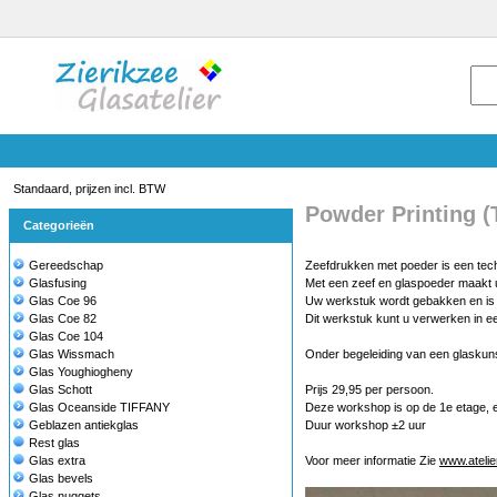
Standaard, prijzen incl. BTW
Powder Printing 
Categorieën
Gereedschap
Zeefdrukken met poeder is een techn
Glasfusing
Met een zeef en glaspoeder maakt u
Glas Coe 96
Uw werkstuk wordt gebakken en is ee
Glas Coe 82
Dit werkstuk kunt u verwerken in een
Glas Coe 104
Glas Wissmach
Onder begeleiding van een glaskun
Glas Youghiogheny
Glas Schott
Prijs 29,95 per persoon.
Glas Oceanside TIFFANY
Deze workshop is op de 1e etage, er
Geblazen antiekglas
Duur workshop ±2 uur
Rest glas
Glas extra
Voor meer informatie Zie
www.ateli
Glas bevels
Glas nuggets