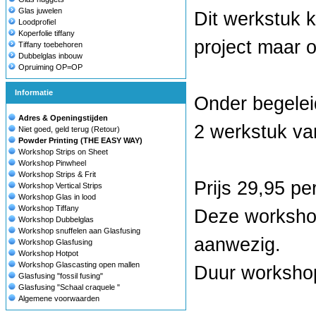
Glas juwelen
Dit werkstuk 
Loodprofiel
Koperfolie tiffany
project maar oo
Tiffany toebehoren
Dubbelglas inbouw
Opruiming OP=OP
Informatie
Onder begelei
Adres & Openingstijden
2 werkstuk va
Niet goed, geld terug (Retour)
Powder Printing (THE EASY WAY)
Workshop Strips on Sheet
Workshop Pinwheel
Workshop Strips & Frit
Prijs 29,95 pe
Workshop Vertical Strips
Workshop Glas in lood
Workshop Tiffany
Deze workshop 
Workshop Dubbelglas
Workshop snuffelen aan Glasfusing
aanwezig.
Workshop Glasfusing
Workshop Hotpot
Workshop Glascasting open mallen
Duur worksho
Glasfusing "fossil fusing"
Glasfusing "Schaal craquele "
Algemene voorwaarden