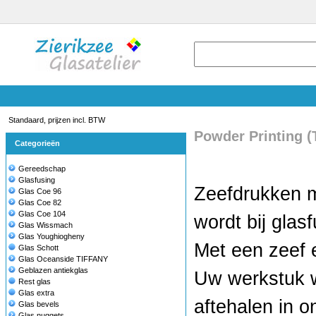
Standaard, prijzen incl. BTW
Powder Printing 
Categorieën
Gereedschap
Glasfusing
Zeefdrukken m
Glas Coe 96
Glas Coe 82
Glas Coe 104
wordt bij glasf
Glas Wissmach
Glas Youghiogheny
Met een zeef 
Glas Schott
Glas Oceanside TIFFANY
Geblazen antiekglas
Uw werkstuk w
Rest glas
Glas extra
aftehalen in on
Glas bevels
Glas nuggets