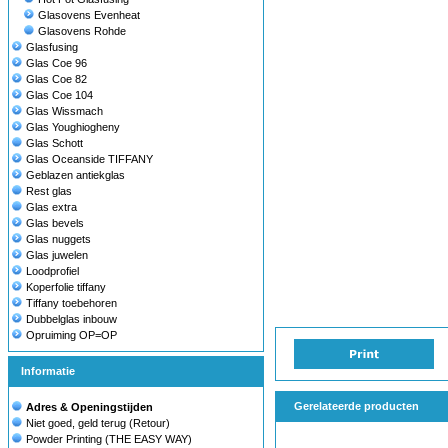
Glasovens Evenheat
Glasovens Rohde
Glasfusing
Glas Coe 96
Glas Coe 82
Glas Coe 104
Glas Wissmach
Glas Youghiogheny
Glas Schott
Glas Oceanside TIFFANY
Geblazen antiekglas
Rest glas
Glas extra
Glas bevels
Glas nuggets
Glas juwelen
Loodprofiel
Koperfolie tiffany
Tiffany toebehoren
Dubbelglas inbouw
Opruiming OP=OP
Informatie
Gerelateerde producten
Adres & Openingstijden
Niet goed, geld terug (Retour)
Powder Printing (THE EASY WAY)