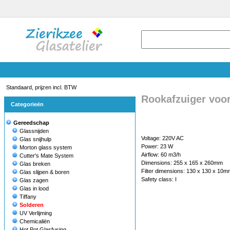
Standaard, prijzen incl. BTW
Rookafzuiger voo
Categorieën
Gereedschap
Glassnijden
Voltage: 220V AC
Glas snijhulp
Power: 23 W
Morton glass system
Airflow: 60 m3/h
Cutter's Mate System
Dimensions: 255 x 165 x 260mm
Glas breken
Filter dimensions: 130 x 130 x 10m
Glas slijpen & boren
Safety class: I
Glas zagen
Glas in lood
Tiffany
Solderen
UV Verlijming
Chemicaliën
Hot Pot Glasfusing