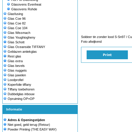
Glasovens Evenheat
Glasovens Rohde
Glasfusing
Glas Coe 96
Glas Coe 82
Glas Coe 104
Glas Wissmach
Soldeer tin zonder lood S-Sn97 / C
Glas Youghiogheny
Foto afwijkend
Glas Schott
Glas Oceanside TIFFANY
Geblazen antiekglas
Rest glas
Glas extra
Glas bevels
Glas nuggets
Glas juwelen
Loodprofiel
Koperfolie tiffany
Tiffany toebehoren
Dubbelglas inbouw
Opruiming OP=OP
Informatie
Adres & Openingstijden
Niet goed, geld terug (Retour)
Powder Printing (THE EASY WAY)