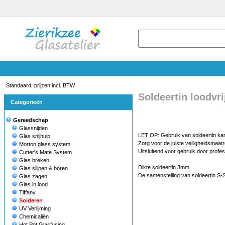
Standaard, prijzen incl. BTW
Soldeertin loodvrij
Categorieën
Gereedschap
Glassnijden
LET OP: Gebruik van soldeertin kan
Glas snijhulp
Zorg voor de juiste veiligheidsmaat
Morton glass system
Uitsluitend voor gebruik door profes
Cutter's Mate System
Glas breken
Dikte soldeertin 3mm
Glas slijpen & boren
De samenstelling van soldeertin S-
Glas zagen
Glas in lood
Tiffany
Solderen
UV Verlijming
Chemicaliën
Hot Pot Glasfusing