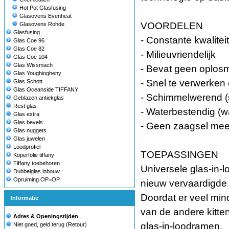
Hot Pot Glasfusing
Glasovens Evenheat
VOORDELEN
Glasovens Rohde
Glasfusing
- Constante kwaliteit
Glas Coe 96
Glas Coe 82
- Milieuvriendelijk
Glas Coe 104
Glas Wissmach
- Bevat geen oplos
Glas Youghiogheny
- Snel te verwerken
Glas Schott
Glas Oceanside TIFFANY
- Schimmelwerend (
Geblazen antiekglas
Rest glas
- Waterbestendig (w
Glas extra
Glas bevels
- Geen zaagsel mee
Glas nuggets
Glas juwelen
Loodprofiel
TOEPASSINGEN
Koperfolie tiffany
Tiffany toebehoren
Universele glas-in-l
Dubbelglas inbouw
Opruiming OP=OP
nieuw vervaardigde 
Doordat er veel mind
Informatie
van de andere kitte
Adres & Openingstijden
glas-in-loodramen.
Niet goed, geld terug (Retour)