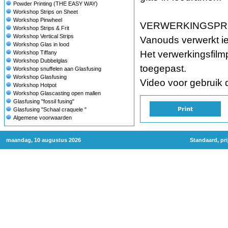
Powder Printing (THE EASY WAY)
Workshop Strips on Sheet
Workshop Pinwheel
VERWERKINGSP
Workshop Strips & Frit
Workshop Vertical Strips
Vanouds verwerkt ied
Workshop Glas in lood
Het verwerkingsfilmp
Workshop Tiffany
Workshop Dubbelglas
toegepast.
Workshop snuffelen aan Glasfusing
Workshop Glasfusing
Video voor gebruik 
Workshop Hotpot
Workshop Glascasting open mallen
Glasfusing "fossil fusing"
Glasfusing "Schaal craquele "
Algemene voorwaarden
maandag, 10 augustus 2026
Standaard, pri