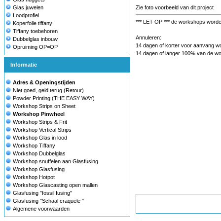
Glas juwelen
Zie foto voorbeeld van dit project
Loodprofiel
*** LET OP *** de workshops worden
Koperfolie tiffany
Tiffany toebehoren
Annuleren:
Dubbelglas inbouw
14 dagen of korter voor aanvang w
Opruiming OP=OP
14 dagen of langer 100% van de wor
Informatie
Adres & Openingstijden
Niet goed, geld terug (Retour)
Powder Printing (THE EASY WAY)
Workshop Strips on Sheet
Workshop Pinwheel
Workshop Strips & Frit
Workshop Vertical Strips
Workshop Glas in lood
Workshop Tiffany
Workshop Dubbelglas
Workshop snuffelen aan Glasfusing
Workshop Glasfusing
Workshop Hotpot
Workshop Glascasting open mallen
Glasfusing "fossil fusing"
Glasfusing "Schaal craquele "
Algemene voorwaarden