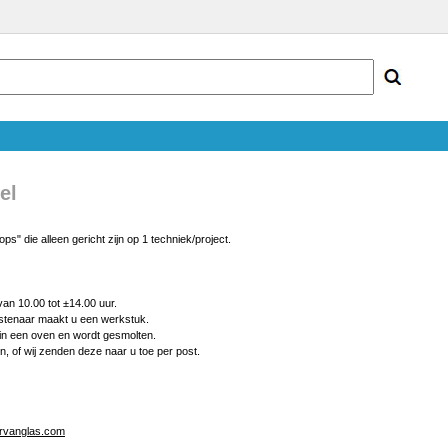
el
s" die alleen gericht zijn op 1 techniek/project.
n 10.00 tot ±14.00 uur.
stenaar maakt u een werkstuk.
n een oven en wordt gesmolten.
, of wij zenden deze naar u toe per post.
ervanglas.com