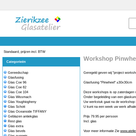
Standaard, prijzen incl. BTW
Workshop Pinwhe
Categorieën
Gereedschap
Geregeld geven wij "project workshop
Glasfusing
Glas Coe 96
Glasfusing "Pinwheel" ±30x30cm
Glas Coe 82
Glas Coe 104
Deze workshops is op zaterdagen va
Glas Wissmach
Onder begeleiding van een glaskun
Glas Youghiogheny
Uw werkstuk gaat na de workshop i
Glas Schott
U kunt na een week uw werk afhalen
Glas Oceanside TIFFANY
Geblazen antiekglas
Prijs 79.95 per persoon
Rest glas
Incl. glas
Glas extra
Glas bevels
Voor meer informatie Zie
www.ateli
Glas nuggets