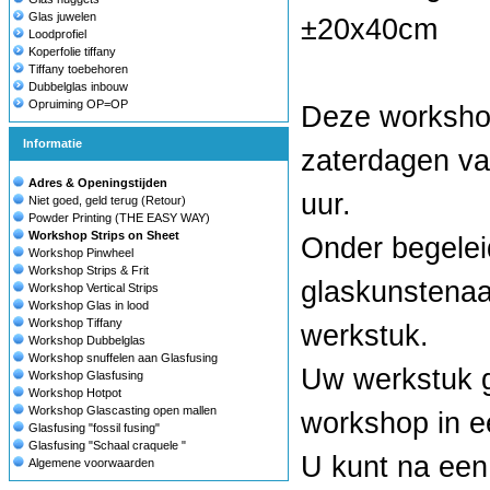
Glas juwelen
±20x40cm
Loodprofiel
Koperfolie tiffany
Tiffany toebehoren
Dubbelglas inbouw
Opruiming OP=OP
Deze worksho
Informatie
zaterdagen va
Adres & Openingstijden
uur.
Niet goed, geld terug (Retour)
Powder Printing (THE EASY WAY)
Workshop Strips on Sheet
Onder begelei
Workshop Pinwheel
Workshop Strips & Frit
glaskunstenaa
Workshop Vertical Strips
Workshop Glas in lood
Workshop Tiffany
werkstuk.
Workshop Dubbelglas
Workshop snuffelen aan Glasfusing
Uw werkstuk 
Workshop Glasfusing
Workshop Hotpot
Workshop Glascasting open mallen
workshop in e
Glasfusing "fossil fusing"
Glasfusing "Schaal craquele "
U kunt na een
Algemene voorwaarden