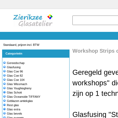
Standaard, prijzen incl. BTW
Workshop Strips 
Categorieën
Gereedschap
Glasfusing
Geregeld geven
Glas Coe 96
Glas Coe 82
Glas Coe 104
workshops" die
Glas Wissmach
Glas Youghiogheny
zijn op 1 techn
Glas Schott
Glas Oceanside TIFFANY
Geblazen antiekglas
Rest glas
Glas extra
Glasfusing "St
Glas bevels
Glas nuggets